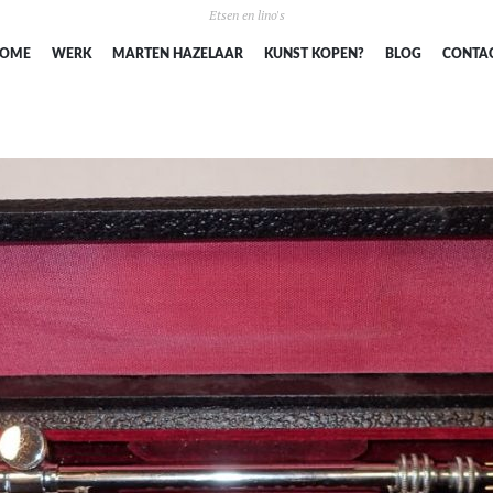
Etsen en lino's
SPRING
OME
WERK
MARTEN HAZELAAR
KUNST KOPEN?
BLOG
CONTA
NAAR
INHOUD