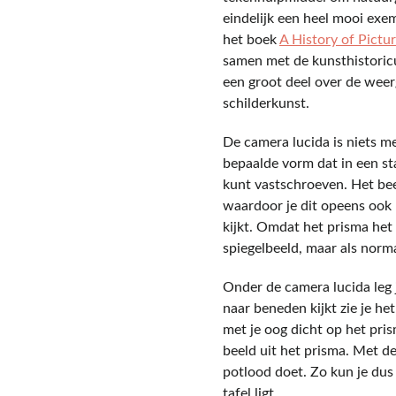
eindelijk een heel mooi exe
het boek
A History of Pictu
samen met de kunsthistoric
een groot deel over de weer
schilderkunst.
De camera lucida is niets me
bepaalde vorm dat in een st
kunt vastschroeven. Het bee
waardoor je dit opeens ook 
kijkt. Omdat het prisma het 
spiegelbeeld, maar als norma
Onder de camera lucida leg j
naar beneden kijkt zie je het
met je oog dicht op het pris
beeld uit het prisma. Met de
potlood doet. Zo kun je dus
tafel ligt.