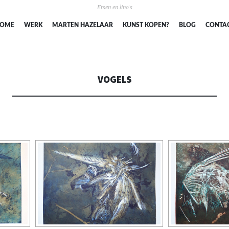
Etsen en lino's
SPRING
OME
WERK
MARTEN HAZELAAR
KUNST KOPEN?
BLOG
CONTA
NAAR
INHOUD
VOGELS